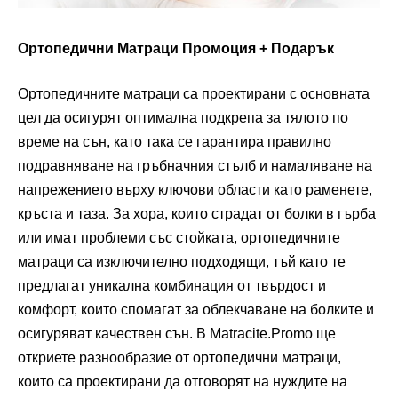
Ортопедични Матраци Промоция + Подарък
Ортопедичните матраци са проектирани с основната
цел да осигурят оптимална подкрепа за тялото по
време на сън, като така се гарантира правилно
подравняване на гръбначния стълб и намаляване на
напрежението върху ключови области като раменете,
кръста и таза. За хора, които страдат от болки в гърба
или имат проблеми със стойката, ортопедичните
матраци са изключително подходящи, тъй като те
предлагат уникална комбинация от твърдост и
комфорт, които спомагат за облекчаване на болките и
осигуряват качествен сън. В Matracite.Promo ще
откриете разнообразие от ортопедични матраци,
които са проектирани да отговорят на нуждите на