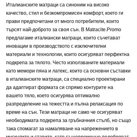
Италианските матраци са синоним на високо
качество, стил и безкомпромисен комфорт, което ги
прави предпочитани от много потребители, които
търсят най-доброто за своя сън. В Matracite.Promo
предлагаме италиански матраци, които съчетават
иновации в производството с изключителни
материали и технологии, които осигуряват перфектна
подкрепа за тялото. Често използваните материали
като мемори пяна и латекс, които са основни съставки
в италианските матраци, са специално проектирани
да адаптират формата си спрямо контурите на
вашето тяло, което осигурява оптимално
разпределение на тежестта и пълна релаксация по
време на сън. Тези матраци не само че осигуряват
необходимата подкрепа за гръбначния стълб, но също
така спомагат за намаляване на напрежението в
мускулите и ставите, като същевременно подобряват