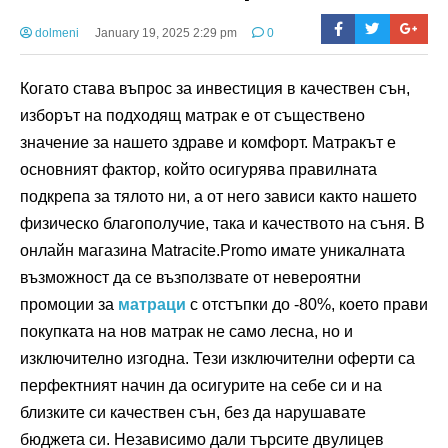
dolmeni
January 19, 2025 2:29 pm
0
Когато става въпрос за инвестиция в качествен сън,
изборът на подходящ матрак е от съществено
значение за нашето здраве и комфорт. Матракът е
основният фактор, който осигурява правилната
подкрепа за тялото ни, а от него зависи както нашето
физическо благополучие, така и качеството на съня. В
онлайн магазина Matracite.Promo имате уникалната
възможност да се възползвате от невероятни
промоции за
матраци
с отстъпки до -80%, което прави
покупката на нов матрак не само лесна, но и
изключително изгодна. Тези изключителни оферти са
перфектният начин да осигурите на себе си и на
близките си качествен сън, без да нарушавате
бюджета си. Независимо дали търсите двулицев