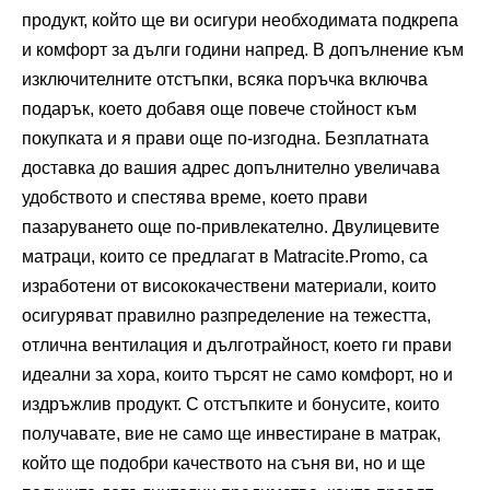
продукт, който ще ви осигури необходимата подкрепа
и комфорт за дълги години напред. В допълнение към
изключителните отстъпки, всяка поръчка включва
подарък, което добавя още повече стойност към
покупката и я прави още по-изгодна. Безплатната
доставка до вашия адрес допълнително увеличава
удобството и спестява време, което прави
пазаруването още по-привлекателно. Двулицевите
матраци, които се предлагат в Matracite.Promo, са
изработени от висококачествени материали, които
осигуряват правилно разпределение на тежестта,
отлична вентилация и дълготрайност, което ги прави
идеални за хора, които търсят не само комфорт, но и
издръжлив продукт. С отстъпките и бонусите, които
получавате, вие не само ще инвестиране в матрак,
който ще подобри качеството на съня ви, но и ще