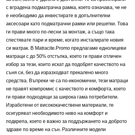
с вградена подматрачна рамка, което означава, че не
е необходимо да инвестирате в допълнителни
аксесоари като подматрачни рамки или решетки. Това
ги прави много по-лесни за монтаж, а също така
спестявате пари и време, когато инсталирате новия
си матрак. В Matracite.Promo предлагаме еднолицеви
матраци с до 50% отстъпка, което ги прави отличен
избор за тези, които искат да подобрят качеството на
съня си, без да изразходват прекалено много
средства. Въпреки че са по-икономични, тези матраци
не правят компромис с качеството и комфорта, което
ги прави подходящи за широка гама потребители.
Изработени от висококачествени материали, те
осигуряват необходимото ниво на комфорт и
подкрепа, което е важно за поддържането на доброто
здраве по време на сън. Различните модели