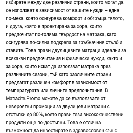
избирате между две различни страни, които могат да
се използват в зависимост от вашите нужди – една
по-мека, която осигурява комфорт и обгръща тялото,
и друга, която е проектирана за хора, които
предпочитат по-голяма твърдост на матрака, като
осигурява по-силна подкрепа за гръбначния стълб и
ставите. Това прави двулицевите матраци идеални за
всякакви предпочитания и физически нужди, както и
за хора, които искат да използват матрака през
различните сезони, тъй като различните страни
предлагат различен комфорт в зависимост от
температурата или личните предпочитания. В
Matracite.Promo можете да се възползвате от
невероятни промоции за двулицеви матраци с
отстъпки до 80%, което прави тези висококачествени
продукти още по-достъпни. Това е отлична
възможност да инвестирате в здравословен сън с