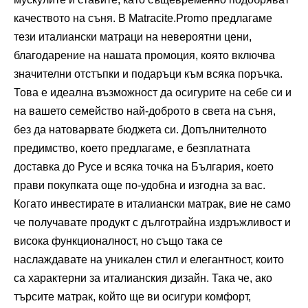
качеството на съня. В Matracite.Promo предлагаме
тези италиански матраци на невероятни цени,
благодарение на нашата промоция, която включва
значителни отстъпки и подаръци към всяка поръчка.
Това е идеална възможност да осигурите на себе си и
на вашето семейство най-доброто в света на съня,
без да натоварвате бюджета си. Допълнителното
предимство, което предлагаме, е безплатната
доставка до Русе и всяка точка на България, което
прави покупката още по-удобна и изгодна за вас.
Когато инвестирате в италиански матрак, вие не само
че получавате продукт с дълготрайна издръжливост и
висока функционалност, но също така се
наслаждавате на уникален стил и елегантност, които
са характерни за италианския дизайн. Така че, ако
търсите матрак, който ще ви осигури комфорт,