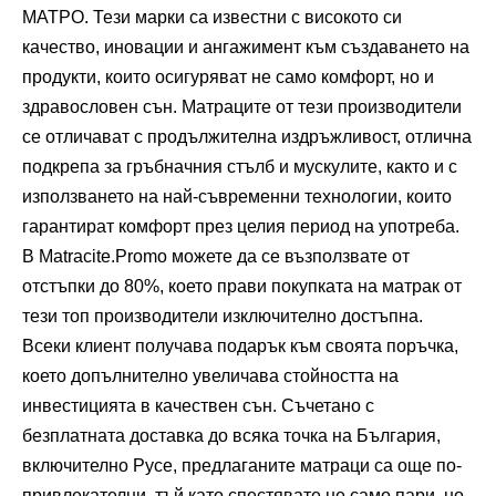
МАТРО. Тези марки са известни с високото си
качество, иновации и ангажимент към създаването на
продукти, които осигуряват не само комфорт, но и
здравословен сън. Матраците от тези производители
се отличават с продължителна издръжливост, отлична
подкрепа за гръбначния стълб и мускулите, както и с
използването на най-съвременни технологии, които
гарантират комфорт през целия период на употреба.
В Matracite.Promo можете да се възползвате от
отстъпки до 80%, което прави покупката на матрак от
тези топ производители изключително достъпна.
Всеки клиент получава подарък към своята поръчка,
което допълнително увеличава стойността на
инвестицията в качествен сън. Съчетано с
безплатната доставка до всяка точка на България,
включително Русе, предлаганите матраци са още по-
привлекателни, тъй като спестявате не само пари, но