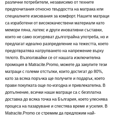
различни потребители, независимо от техните
предпочитания относно твърдостта на матрака или
специалните изисквания за комфорт. Нашите матраци
са изработени от висококачествени материали като
мемори пяна, латекс и други иновативни съставки,
които не само осигуряват дълготрайна употреба, но и
предлагат идеално разпределение на тежестта, което
предотвратява натрупването на напрежение върху
тялото. Възползвайки се от нашата изключителна
промоция в Matracite.Promo, можете да закупите тези
матраци с големи отстъпки, които достигат до 80%,
като за всяка поръчка ще получите и подарък, което
прави покупката още по-изгодна и привлекателна. В
допълнение, всички наши матраци са с безплатна
доставка до всяка точка на България, което улеснява
процеса на пазаруване и спестява време и усилия. В
Matracite.Promo се стремим да предложим най-