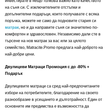
инвестирате в нещо толкова важно като качеството
на съня си. С изключителните отстъпки и
допълнителни подаръци, които получавате с всяка
поръчка, можете не само да подновите стария си
матрак
, но и да направите съня си значително по-
комфортен и здравословен. Независимо дали сте в
търсене на нов матрак за вас или за цялото
семейство, Matracite.Promo предлага най-доброто на
най-добри цени.
Двулицеви Матраци Промоция с до -80% +
Подарък
Двулицевите матраци са сред най-предпочитаните
избори на потребителите, благодарение на своето
разнообразие в усещането и дълготрайност. Един от
основните им предимства е възможността да