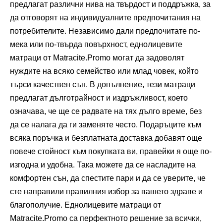
предлагат различни нива на твърдост и поддръжка, за
да отговорят на индивидуалните предпочитания на
потребителите. Независимо дали предпочитате по-
мека или по-твърда повърхност, еднолицевите
матраци от Matracite.Promo могат да задоволят
нуждите на всяко семейство или млад човек, който
търси качествен сън. В допълнение, тези матраци
предлагат дълготрайност и издръжливост, което
означава, че ще се радвате на тях дълго време, без
да се налага да ги заменяте често. Подаръците към
всяка поръчка и безплатната доставка добавят още
повече стойност към покупката ви, правейки я още по-
изгодна и удобна. Така можете да се насладите на
комфортен сън, да спестите пари и да се уверите, че
сте направили правилния избор за вашето здраве и
благополучие. Еднолицевите матраци от
Matracite.Promo са перфектното решение за всички,