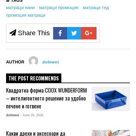
TAGS
матраци нани
матраци промоция
матраци тед
промоция матраци
Share This
AUTHOR
dolmeni
THE POST RECOMMENDS
Квадратна форма COOX WUNDERFORM
– интелигентното решение за удобно
печене и готвене
dolmeni
- June 26, 2026
Какви дрехи и аксесоари да