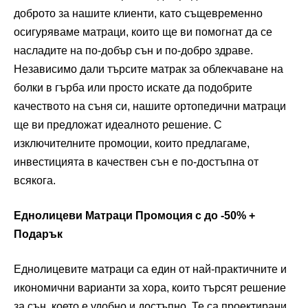
доброто за нашите клиенти, като същевременно
осигуряваме матраци, които ще ви помогнат да се
насладите на по-добър сън и по-добро здраве.
Независимо дали търсите матрак за облекчаване на
болки в гърба или просто искате да подобрите
качеството на съня си, нашите ортопедични матраци
ще ви предложат идеалното решение. С
изключителните промоции, които предлагаме,
инвестицията в качествен сън е по-достъпна от
всякога.
Еднолицеви Матраци Промоция с до -50% +
Подарък
Еднолицевите матраци са един от най-практичните и
икономични варианти за хора, които търсят решение
за сън, което е удобно и достъпно. Те са проектирани