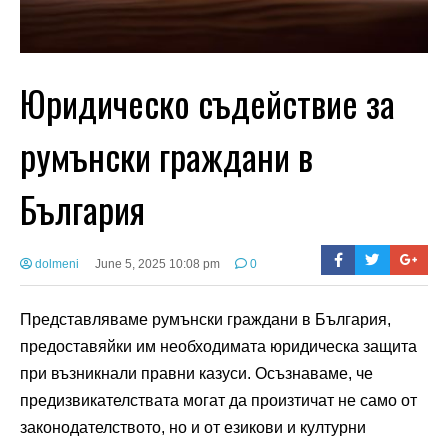
Юридическо съдействие за
румънски граждани в
България
dolmeni
June 5, 2025 10:08 pm
0
Представляваме румънски граждани в България,
предоставяйки им необходимата юридическа защита
при възникнали правни казуси. Осъзнаваме, че
предизвикателствата могат да произтичат не само от
законодателството, но и от езикови и културни