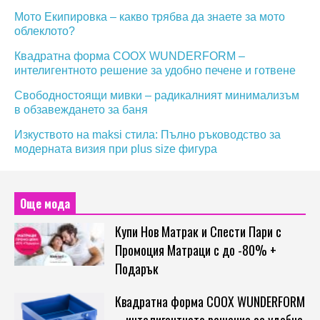
Мото Екипировка – какво трябва да знаете за мото
облеклото?
Квадратна форма COOX WUNDERFORM –
интелигентното решение за удобно печене и готвене
Свободностоящи мивки – радикалният минимализъм
в обзавеждането за баня
Изкуството на maksi стила: Пълно ръководство за
модерната визия при plus size фигура
Още мода
Купи Нов Матрак и Спести Пари с
Промоция Матраци с до -80% +
Подарък
Квадратна форма COOX WUNDERFORM
– интелигентното решение за удобно