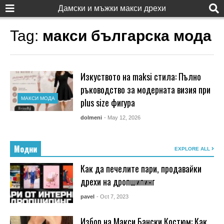
Дамски и мъжки макси дрехи
Tag:
макси българска мода
Изкуството на maksi стила: Пълно
ръководство за модерната визия при
МАКСИ МОДА
plus size фигура
dolmeni
- May 12, 2026
Модни
EXPLORE ALL
Как да печелите пари, продавайки
дрехи на дропшипинг
pavel
- Oct 7, 2023
Избор на Макси Бански Костюм: Как