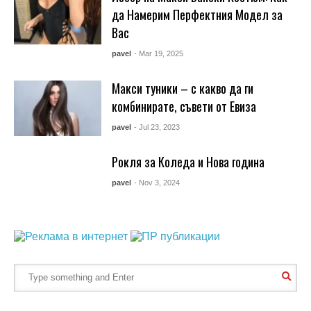
да Намерим Перфектния Модел за
Вас
pavel
- Mar 19, 2025
Макси туники – с какво да ги
комбинирате, съвети от Евиза
pavel
- Jul 23, 2023
Рокля за Коледа и Нова година
pavel
- Nov 3, 2024